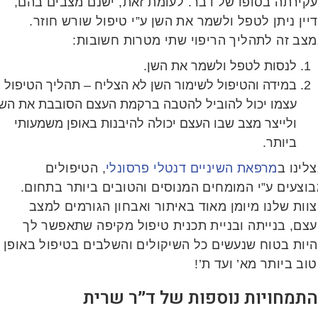
קירתה בסופו של דבר. לעומת זאת, ישנם מצבים בהם,
ין ניתן לטפל ולשמר את השן ע”י טיפול שורש חוזר.
צב זה לתהליך הריפוי שתי מטרות חשובות:
לנסות לטפל ולשמר את השן.
במידה והטיפול לשימור השן לא הצליח – תהליך הטיפול
עצמו יכול להוביל להטבה ברקמת העצם הסובבת את השן
ולייצר מצב שבו העצם יכולה להיבנות באופן משמעותי
ביותר.
ינו ב
מרפאת השיניים דנטלי פרסונלי
, הטיפולים
צעים ע”י המומחים המנוסים והטובים ביותר בתחום.
ות שלנו מיומן מאוד באיתור ואבחון הגורמים למצב
צם, בנייתה ובניית תכנית טיפול מקיפה שתאפשר לך
יות בטוח שנעשים כל השיקולים והשלבים בטיפול באופן
ב ביותר מא’ ועד ת’!
תמחויות נוספות של ד״ר שרית