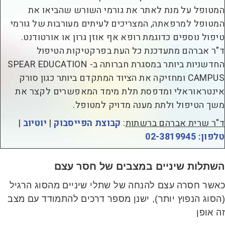
מטופל על מנת לאתר את גורמי השורש שהביאו את
מטופל למרפאתה, המצריכים לעיתים מעורבות של גורמי
יפול נוספים כדוגמת רופא אף אוזן גרון או אורטודנט.
"ר אברהם מתעדכנת כל העת בפרקטיקות הטיפול
החדשניות ביותר במסגרת חברותה ב- SPEAR EDUCATION
CAMPUS ומחזיקה את הציוד המתקדם ביותר כגון סורק
ינטראוראלי ומדפסת תלת מימד המאפשרים לקצר את
שך הטיפול ולתת מענה מדויק למטופל.
"ר שרית אברהם ברשתות
:
קבוצת הפייסבוק
|
יוטיוב
|
ון: 02-3819945
שתלות שיניים במצבים של חסר עצם
אשר חסרה עצם להנחה של שתלי שיניים מהסוג הרגיל
הסוג הנפוץ יותר), ישנן מספר דרכים להתמודד עם מצב
ה אופן