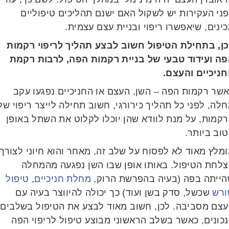
י העקירות יש לשקול האם ישנם תהליכים טיפוליים
נים, שיאפשרו ריפוי ובניית עצם עצמית.
ן, בתחילת הטיפול חשוב לבצע תהליך לריפוי רקמות
ה ועידוד טבעי של בניית רקמות הפה, לרבות רקמת
ניכיים והעצם.
שר רקמות הפה – השן, העצם או החניכיים נפגעו עקב
ה, לפני כל תהליך כירורגי, חשוב תחילה לייצר ריפוי של
מות, על מנת לוודא שהן יוכלו לקלוט את השתל באופן
ב ביותר.
לץ מאוד לא לפסוח על שלב זה, מאחר והוא חיוני לצורך
לחת הטיפול. באותו אופן שבו השן נפגעה מהמחלה
ייתה בפה (בעיה בהפרשת הרוק,
מחלת חניכיים
,
טיפול
רש
שכשל, סדק בשן ועוד) כך יכולה להיווצר בעיה עם
צם מסביבה. לכן, חשוב מאוד לבצע את הטיפול בשלבים
ונים, כאשר בשלב הראשוני מבוצע טיפול לריפוי הפה