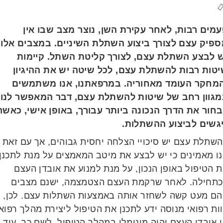
מים רבות, לאחר עקירת השן, נוצר מצב שבו אין
פיק עצם לצורך ביצוע השתלת השיניים. במצבים אלו
 לבצע השתלת עצם, לצורך קליטת השתל. קיימות
טות רבות להשתלת עצם, לכל שיטה יש את ההיגיון
מחקר העומד מאחוריה. במרפאתנו, אנו משתמשים
גוון רחב של שיטות להשתלת עצם, דבר המאפשר לנו
חור את הדרך הנכונה ביותר עבורך, באופן אישי, כאשר
גשים לביצוע ההשתלות.
שתלת עצם יש סיכויי הצלחה יחסית גבוהים, אך עם זאת
ו מאמינים כי יש לבצע את מיטב המאמצים על מנת לתכנן
הטיפול באופן הנכון, על מנת למנוע את אובדן העצם
תחילה. לאחר שרקמת העצם הצטמצמה, ישנם מצבים
ם מעט קשה לשחזר אותה באמצעות השתלות עצם. לכן,
ת רפואי מנוסה ידע לתכנן את הטיפול ליצירת מהלך רפואי
אובדן העצם יהיה מינימלי במהלך הטיפול. לשם כך, עוד